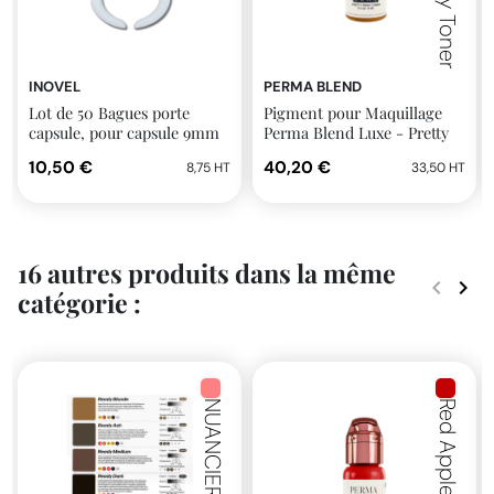
INOVEL
PERMA BLEND
Lot de 50 Bagues porte
Pigment pour Maquillage
capsule, pour capsule 9mm
Perma Blend Luxe - Pretty
Penny Toner 14ml
10,50 €
40,20 €
8,75 HT
33,50 HT
16 autres produits dans la même
keyboard_arrow_left
keyboard_arrow_right
catégorie :
Précéde
Suiv
Red Apple