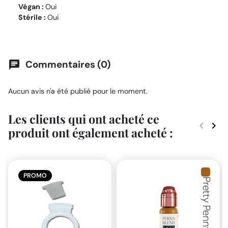
Végan :
Oui
Stérile :
Oui
Commentaires (0)
chat
Aucun avis n'a été publié pour le moment.
Les clients qui ont acheté ce
keyboard_arrow_left
keyboard_arrow_right
produit ont également acheté :
Précéde
Suiv
PROMO
Pretty Penny Toner