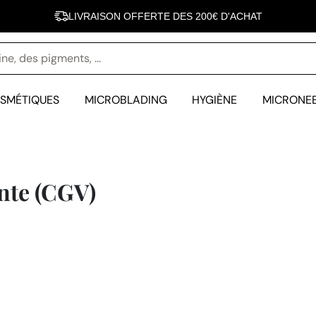
LIVRAISON OFFERTE DES 200€ D'ACHAT
INOVEL FÊTE SES 10 ANS - 10 000 CLIENTES SATISFAITES
SMÉTIQUES
MICROBLADING
HYGIÈNE
MICRONE
nte (CGV)