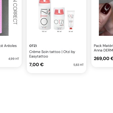
SKIN CORRECT
acé Aréoles
Pack Matér
OTZI
Anna DER
Crème Soin tattoo | Otzi by
Easytattoo
269,00 
4,99 HT
7,00 €
5,83 HT