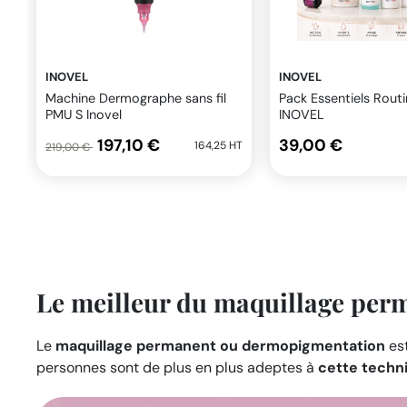
INOVEL
INOVEL
Machine Dermographe sans fil
Pack Essentiels Rout
PMU S Inovel
INOVEL
197,10 €
39,00 €
164,25 HT
219,00 €
Le meilleur du maquillage per
Le
maquillage permanent ou dermopigmentation
est
personnes sont de plus en plus adeptes à
cette techn