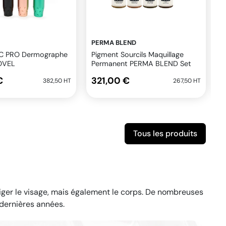
PERMA BLEND
I
IC PRO Dermographe
Pigment Sourcils Maquillage
K
NOVEL
Permanent PERMA BLEND Set
B
Brow-Chicka Wow Wow 8x14ml
€
321,00 €
1
382,50 HT
267,50 HT
Tous les produits
riger le visage, mais également le corps. De nombreuses
dernières années.