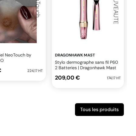
NeoTouch
NOUVEAUTE
iel NeoTouch by
DRAGONHAWK MAST
P
MO
Stylo dermographe sans fil P60
P
2 Batteries | Dragonhawk Mast
P
€
224,17 HT
l
209,00 €
174,17 HT
Tous les produits