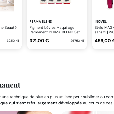
PERMA BLEND
INOVEL
ine Beauté
Pigment Lèvres Maquillage
Stylo MAG
Permanent PERMA BLEND Set
sans fil | i
Pucker-Up Buttercup 8x14ml
321,00 €
459,00 
32,50 HT
267,50 HT
manent
 une technique de plus en plus utilisée pour sublimer ou cor
ique qui s’est très largement développée
au cours de ces 