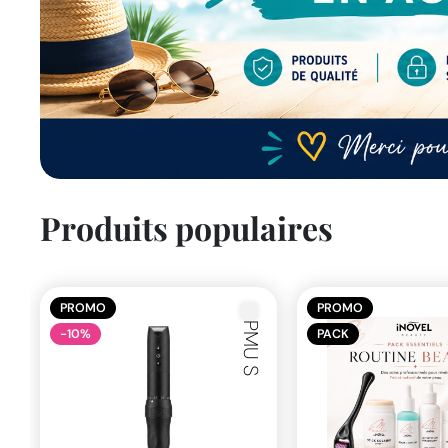
Produits populaires
PROMO
PROMO
PMU S
-10%
PACK