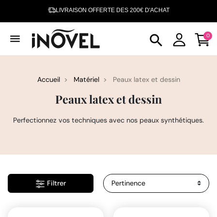
LIVRAISON OFFERTE DES 200€ D'ACHAT
INOVEL FÊTE SES 10 ANS - 10 000 CLIENTES SATISFAITES
search
menu
0
Accueil
Matériel
Peaux latex et dessin
Peaux latex et dessin
Perfectionnez vos techniques avec nos peaux synthétiques.
Filtrer