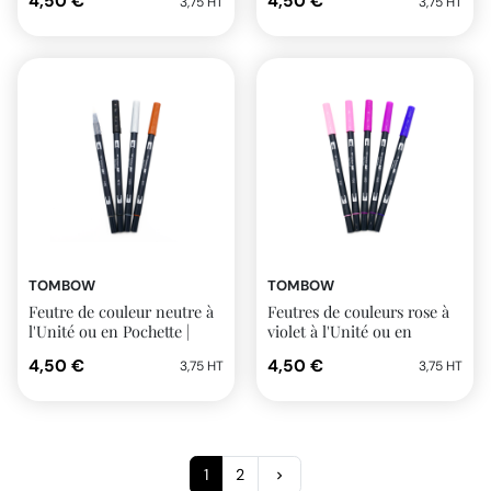
4,50 €
4,50 €
3,75 HT
3,75 HT
TOMBOW
TOMBOW
Feutre de couleur neutre à
Feutres de couleurs rose à
l'Unité ou en Pochette |
violet à l'Unité ou en
Tombow
Pochette | Tombow
4,50 €
4,50 €
3,75 HT
3,75 HT
Suivant
1
2
keyboard_arrow_right