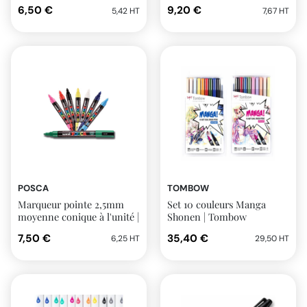
Posca
6,50 €
9,20 €
5,42 HT
7,67 HT
POSCA
TOMBOW
Marqueur pointe 2,5mm
Set 10 couleurs Manga
moyenne conique à l'unité |
Shonen | Tombow
Posca
7,50 €
35,40 €
6,25 HT
29,50 HT