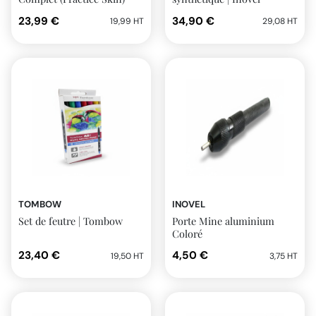
pour entrainement | Inovel
23,99 €
34,90 €
19,99 HT
29,08 HT
TOMBOW
INOVEL
Set de feutre | Tombow
Porte Mine aluminium
Coloré
23,40 €
4,50 €
19,50 HT
3,75 HT