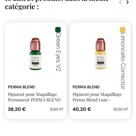
keyboard_arrow_left
keyboard_arrow_right
catégorie :
Précéde
Suiv
Green Eyes V2
Limoncello Corrector
PERMA BLEND
PERMA BLEND
Pigment pour Maquillage
Pigment pour Maquillage
Permanent PERMA BLEND
Perma Blend Luxe -
LUXE 14ml Green Eyes V2
Limoncello Corrector 14ml
38,20 €
40,20 €
31,83 HT
33,50 HT