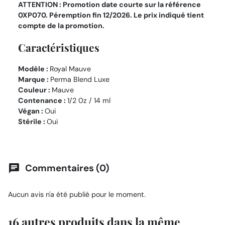
ATTENTION : Promotion date courte sur la référence
0XP070. Péremption fin 12/2026. Le prix indiqué tient
compte de la promotion.
Caractéristiques
Modèle :
Royal Mauve
Marque :
Perma Blend Luxe
Couleur :
Mauve
Contenance :
1/2 0z / 14 ml
Végan :
Oui
Stérile :
Oui
Commentaires (0)
chat
Aucun avis n'a été publié pour le moment.
16 autres produits dans la même