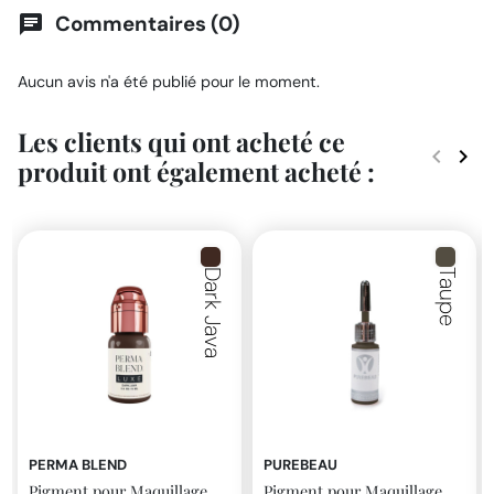
Commentaires (0)
chat
Aucun avis n'a été publié pour le moment.
Les clients qui ont acheté ce
keyboard_arrow_left
keyboard_arrow_right
produit ont également acheté :
Précéde
Suiv
Dark Java
Taupe
PERMA BLEND
PUREBEAU
Pigment pour Maquillage
Pigment pour Maquillage