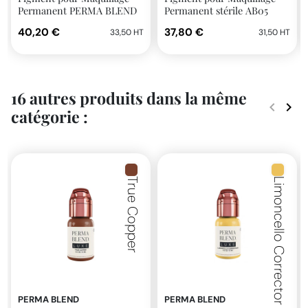
Permanent PERMA BLEND
Permanent stérile AB05
LUXE 14ml stérile Dark Java
Taupe | Purebeau
40,20 €
37,80 €
33,50 HT
31,50 HT
16 autres produits dans la même
keyboard_arrow_left
keyboard_arrow_right
catégorie :
Précéde
Suiv
True Copper
Limoncello Corrector
PERMA BLEND
PERMA BLEND