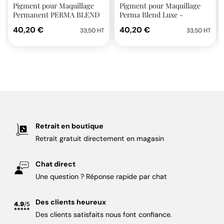
Pigment pour Maquillage
Pigment pour Maquillage
Permanent PERMA BLEND
Perma Blend Luxe -
LUXE 14ml stérile True
Limoncello Corrector 14ml
40,20 €
40,20 €
33,50 HT
33,50 HT
Copper
Retrait en boutique
Retrait gratuit directement en magasin
Chat direct
Une question ? Réponse rapide par chat
Des clients heureux
Des clients satisfaits nous font confiance.