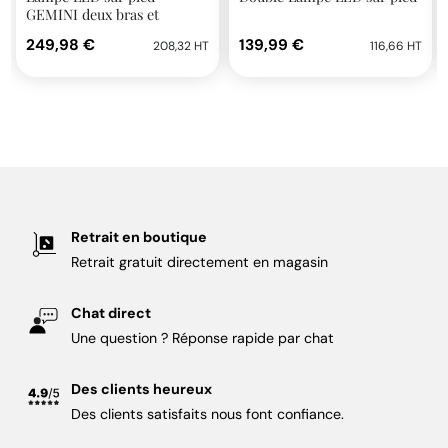
GEMINI deux bras et
support smartphone
249,98 €
139,99 €
208,32 HT
116,66 HT
DAYLIGHT
Retrait en boutique
Retrait gratuit directement en magasin
Chat direct
Une question ? Réponse rapide par chat
Des clients heureux
Des clients satisfaits nous font confiance.