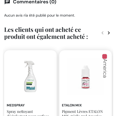
Commentaires (0)
chat
Aucun avis n'a été publié pour le moment.
Les clients qui ont acheté ce
keyboard_arrow_left
keyboard_arrow_right
produit ont également acheté :
Précéde
Suiv
America
MEDSPRAY
ETALON MIX
Spray nettoyant
Pigment Lèvres ETALON