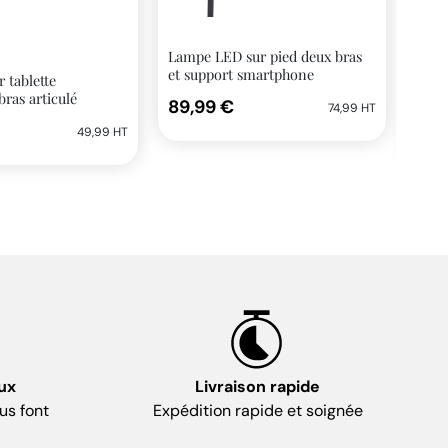
Lampe LED sur pied deux bras
LVX 
et support smartphone
 tablette
Lamp
ras articulé
varia
89,99 €
74,99 HT
432
49,99 HT
ux
Livraison rapide
us font
Expédition rapide et soignée