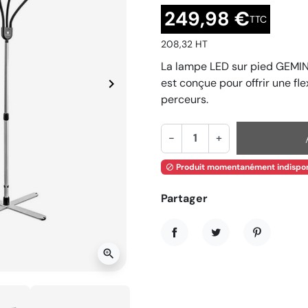
249,98 €
TTC
208,32 HT
La lampe LED sur pied GEMIN
keyboard_arrow_right
est conçue pour offrir une fle
Suivant
perceurs.
-
+
Produit momentanément indispon

Partager
Partager
Tweet
Pinterest
zoom_in