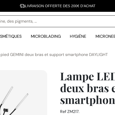
LIVRAISON OFFERTE DES 200€ D'ACHAT
INOVEL FÊTE SES 10 ANS - 10 000 CLIENTES SATISFAITES
SMÉTIQUES
MICROBLADING
HYGIÈNE
MICRONE
pied GEMINI deux bras et support smartphone DAYLIGHT
Lampe LED
deux bras 
smartpho
Ref
ZM217.