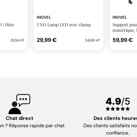
INOVEL
INOVEL
 | Dörr
UNO Lamp LED avec clamp
Support pour
numérique, b
29,99 €
59,99 €
31,04 HT
24,99 HT
Chat direct
Des clients heure
on ? Réponse rapide par chat
Des clients satisfaits no
confiance.