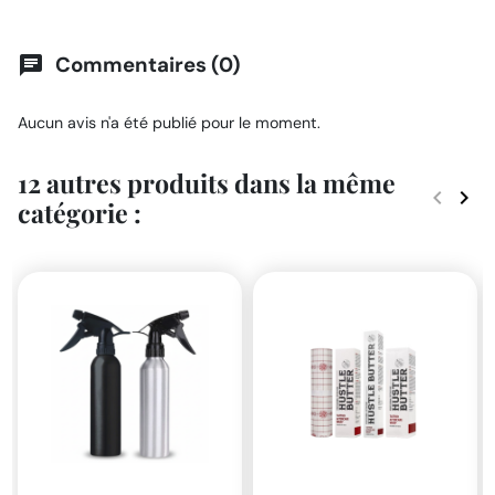
Commentaires (0)
chat
Aucun avis n'a été publié pour le moment.
12 autres produits dans la même
keyboard_arrow_left
keyboard_arrow_right
catégorie :
Précéde
Suiv