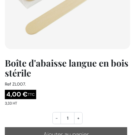
Boîte d'abaisse langue en bois
stérile
Ref
ZL007.
4,00 €
TTC
3,33 HT
-
+
Ajouter au panier