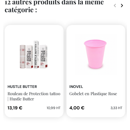
12 autres produits dans la même
keyboard_arrow_left
keyboard_arrow_right
catégorie :
Précéde
Suiv
HUSTLE BUTTER
INOVEL
Rouleau de Protection tattoo
Gobelet en Plastique Rose
| Hustle Butter
13,19 €
4,00 €
10,99 HT
3,33 HT