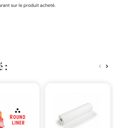
urant sur le produit acheté.
 :
keyboard_arrow_left
keyboard_arrow_right
Précédent
Suivant