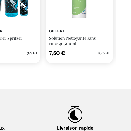
ER
GILBERT
ALOE
er Spritzer |
Solution Nettoyante sans
Mous
rincage 500ml
7,50 €
6,5
7,83 HT
6,25 HT
ux
Livraison rapide