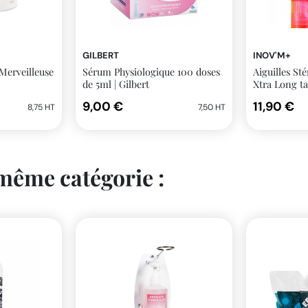
GILBERT
INOV'M+
Merveilleuse
Sérum Physiologique 100 doses
Aiguilles St
de 5ml | Gilbert
Xtra Long ta
9,00 €
11,90 €
8,75 HT
7,50 HT
 même catégorie :