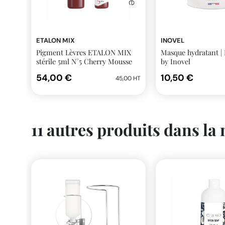
ETALON MIX
INOVEL
Pigment Lèvres ETALON MIX
Masque hydratant | 
stérile 5ml N°5 Cherry Mousse
by Inovel
54,00 €
10,50 €
45,00 HT
11 autres produits dans la