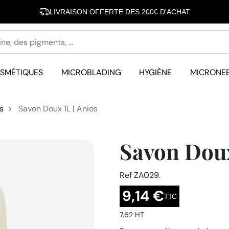
LIVRAISON OFFERTE DES 200€ D'ACHAT
INOVEL FÊTE SES 10 ANS - 10 000 CLIENTES SATISFAITES
SMÉTIQUES
MICROBLADING
HYGIÈNE
MICRONE
s
Savon Doux 1L | Anios
Savon Doux
Ref
ZA029.
9,14 €
TTC
7,62 HT