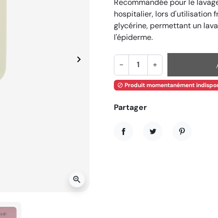
Recommandée pour le lavage s
hospitalier, lors d'utilisatio
glycérine, permettant un lav
l'épiderme.
keyboard_arrow_right
Suivant
-
+
Produit momentanément indispon

Partager
Partager
Tweet
Pinterest
zoom_in