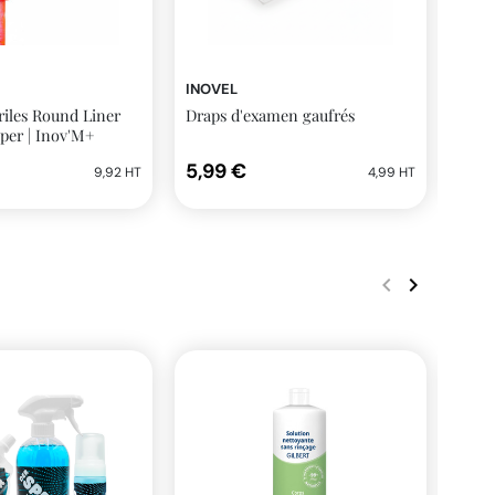
INOVEL
INOV
ériles Round Liner
Draps d'examen gaufrés
Tabl
per | Inov'M+
blan
5,99 €
6,5
9,92 HT
4,99 HT
keyboard_arrow_left
keyboard_arrow_right
Précédent
Suivant