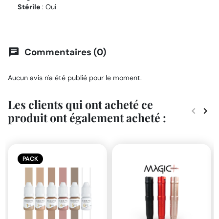
Stérile
: Oui
Commentaires (0)
chat
Aucun avis n'a été publié pour le moment.
Les clients qui ont acheté ce
keyboard_arrow_left
keyboard_arrow_right
produit ont également acheté :
Précéde
Suiv
PACK