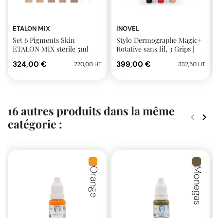
ETALON MIX
INOVEL
Set 6 Pigments Skin
Stylo Dermographe Magic+
ETALON MIX stérile 5ml
Rotative sans fil, 3 Grips |
Inovel
324,00 €
399,00 €
270,00 HT
332,50 HT
16 autres produits dans la même
keyboard_arrow_left
keyboard_arrow_right
catégorie :
Précéde
Suiv
Orange
Monegas