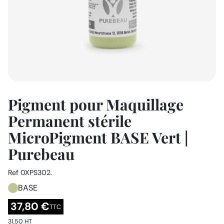
Pigment pour Maquillage
Permanent stérile
MicroPigment BASE Vert |
Purebeau
Ref
0XPS302.
BASE
37,80 €
TTC
31,50 HT