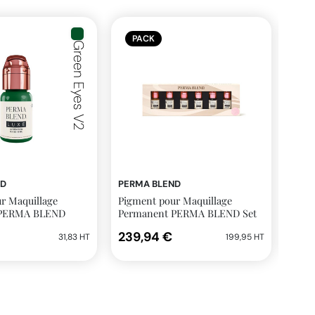
PACK
Green Eyes V2
ND
PERMA BLEND
PER
r Maquillage
Pigment pour Maquillage
Pigm
 PERMA BLEND
Permanent PERMA BLEND Set
Per
reen Eyes V2
READY SET GO 6x14ml
LUXE
239,94 €
40,
31,83 HT
199,95 HT