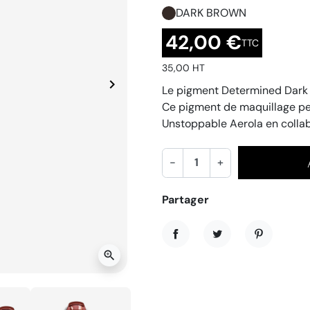
DARK BROWN
42,00 €
TTC
35,00 HT
keyboard_arrow_right
Le pigment Determined Dark 
Suivant
Ce pigment de maquillage pe
Unstoppable Aerola en collab
-
+
Partager
Partager
Tweet
Pinterest
zoom_in