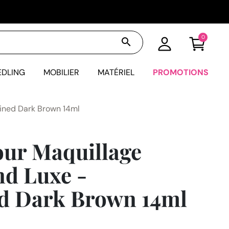
0
search
EDLING
MOBILIER
MATÉRIEL
PROMOTIONS
ined Dark Brown 14ml
ur Maquillage
d Luxe -
d Dark Brown 14ml