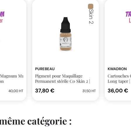
Skin 2
PUREBEAU
KWADRON
a Magnum M1
Pigment pour Maquillage
Cartouches 
on
Permanent stérile C0 Skin 2 |
Long taper 
Purebeau
37,80 €
36,00 €
40,00 HT
31,50 HT
 même catégorie :