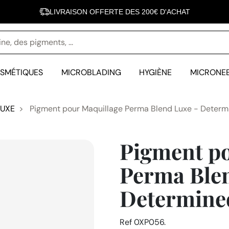
LIVRAISON OFFERTE DES 200€ D'ACHAT
INOVEL FÊTE SES 10 ANS - 10 000 CLIENTES SATISFAITES
SMÉTIQUES
MICROBLADING
HYGIÈNE
MICRONE
LUXE
Pigment pour Maquillage Perma Blend Luxe - Determ
Pigment po
Perma Blen
Determine
Ref
0XP056.