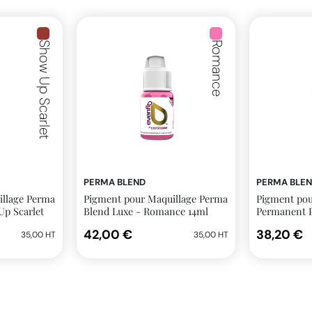
Show Up Scarlet
Romance
PERMA BLEND
PERMA BLE
illage Perma
Pigment pour Maquillage Perma
Pigment pou
Up Scarlet
Blend Luxe - Romance 14ml
Permanent
LUXE 14ml G
42,00 €
38,20 €
35,00 HT
35,00 HT