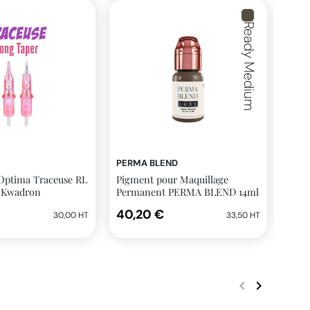
Ready Medium
PERMA BLEND
PER
Optima Traceuse RL
Pigment pour Maquillage
Pigm
| Kwadron
Permanent PERMA BLEND 14ml
Per
stérile Ready Medium
LUXE
40,20 €
40,
30,00 HT
33,50 HT
Alm
keyboard_arrow_left
keyboard_arrow_right
Précédent
Suivant