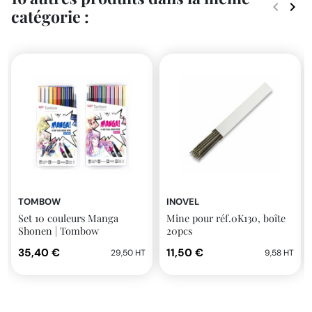
keyboard_arrow_left
keyboard_arrow_right
catégorie :
Précéde
Suiv
TOMBOW
INOVEL
Set 10 couleurs Manga
Mine pour réf.0K130, boîte
Shonen | Tombow
20pcs
35,40 €
11,50 €
29,50 HT
9,58 HT