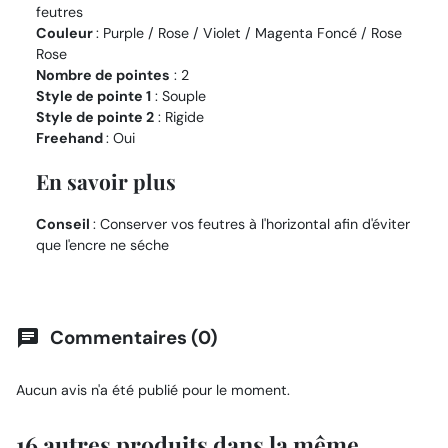
feutres
Couleur
: Purple / Rose / Violet / Magenta Foncé / Rose
Rose
Nombre de pointes
: 2
Style de pointe 1
: Souple
Style de pointe 2
: Rigide
Freehand
: Oui
En savoir plus
Conseil
: Conserver vos feutres à l'horizontal afin d'éviter
que l'encre ne séche
Commentaires (0)
chat
Aucun avis n'a été publié pour le moment.
16 autres produits dans la même