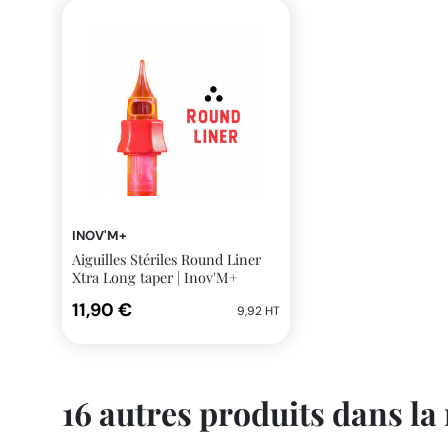
INOV'M+
Aiguilles Stériles Round Liner
Xtra Long taper | Inov'M+
11,90 €
9,92 HT
16 autres produits dans la