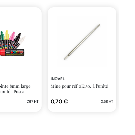
INOVEL
INOV
inte 8mm large
Mine pour réf.0K130, à l'unité
Lèvr
'unité | Posca
Inov
0,70 €
16,
7,67 HT
0,58 HT