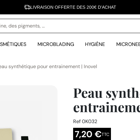
LIVRAISON OFFERTE DES 200€ D'ACHAT
INOVEL FÊTE SES 10 ANS - 10 000 CLIENTES SATISFAITES
SMÉTIQUES
MICROBLADING
HYGIÈNE
MICRONE
au synthétique pour entrainement | Inovel
Peau synth
entraineme
Ref
0K032
7,20 €
TTC