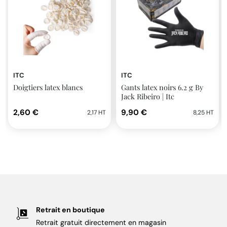
ITC
ITC
Doigtiers latex blancs
Gants latex noirs 6.2 g By
Jack Ribeiro | Itc
2,60 €
9,90 €
2,17 HT
8,25 HT
Retrait en boutique
Retrait gratuit directement en magasin