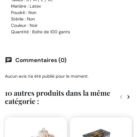
Matière : Latex
Poudré : Non
Stérile : Non
Couleur : Noir
Quantité : Boîte de 100 gants
Commentaires (0)
chat
Aucun avis n'a été publié pour le moment.
10 autres produits dans la même
keyboard_arrow_left
keyboard_arrow_right
catégorie :
Précéde
Suiv